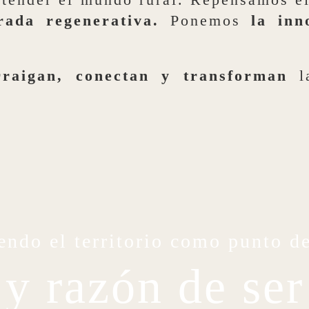
rada regenerativa.
Ponemos
la inn
rraigan, conectan y transforman
la
endo el territorio como punto de
y razón de ser