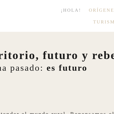
¡HOLA!
ORÍGENE
TURIS
itorio, futuro y reb
ha pasado:
es futuro
tender el mundo rural. Repensamos el 