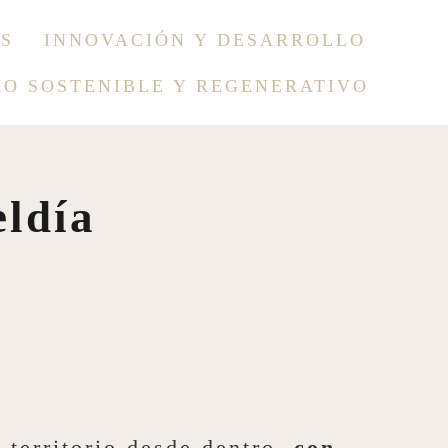
S
INNOVACIÓN Y DESARROLLO
MO SOSTENIBLE Y REGENERATIVO
eldía
territorio desde dentro,
con