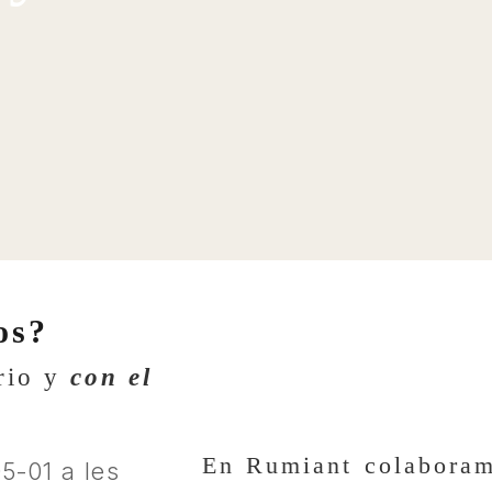
os?
orio y
con el
En Rumiant colabora