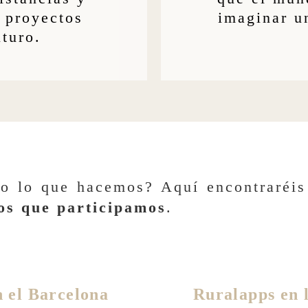
 proyectos
imaginar u
uturo.
odo lo que hacemos? Aquí encontraréi
los que participamos
.
 el Barcelona
Ruralapps en 