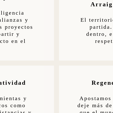
Arraig
ligencia
alianzas y
El territor
s proyectos
partida
artir y
dentro, 
cto en el
respe
atividad
Regene
mientas y
Apostamos 
icos como
deje más de
istancias y
que el mun