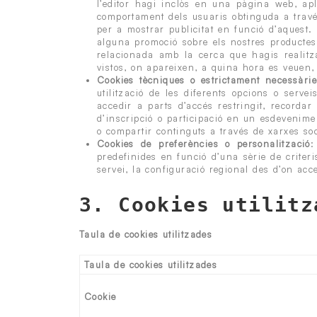
l’editor hagi inclòs en una pàgina web, apl
comportament dels usuaris obtinguda a través
per a mostrar publicitat en funció d’aquest
alguna promoció sobre els nostres productes 
relacionada amb la cerca que hagis realitz
vistos, on apareixen, a quina hora es veuen, 
Cookies tècniques o estrictament necessàri
utilització de les diferents opcions o serve
accedir a parts d’accés restringit, recorda
d’inscripció o participació en un esdevenime
o compartir continguts a través de xarxes soc
Cookies de preferències o personalització
:
predefinides en funció d’una sèrie de criter
servei, la configuració regional des d’on acce
3. Cookies utilitz
Taula de cookies utilitzades
Taula de cookies utilitzades
Cookie