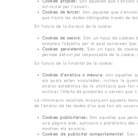
Cookies pròpies:
Són aquelles que s’envien a
sol·licitat per l’usuari.
Cookies de tercer:
Són aquelles que s’envien 
que tracta les dades obtingudes través de les
En funció de la duració de la cookie:
Cookies de sessió
: Són un tipus de cookies
compleix l’objectiu per al qual serveixen (p
Cookies persistents
: Són un tipus de cooki
període definit pel responsable de la cookie,
En funció de la finalitat de la cookie:
Cookies d’anàlisis o mesura
: són aquelles q
als quals estan vinculades, inclosa la quan
anàlisi estadística de la utilització que fa
millorar l’oferta de productes o serveis que li
La informació recollida mitjançant aquesta mena d
de l’anàlisi de les dades d’ús que fan els usuari
Cookies publicitàries:
Són aquelles que permet
una pàgina web, aplicació o plataforma des de 
mostren els anuncis.
Cookies de publicitat comportamental
: Són 