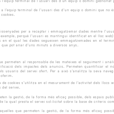
 l’equip terminal de l’usuari des d’un equip o domini gestionat pe
a l’equip terminal de l’usuari des d’un equip o domini que no és 
 cookies.
 dissenyades per a recaptar i emmagatzemar dades mentre l’usu
er exemple, perquè l’usuari es mantingui identificat en el lloc w
es en el qual les dades segueixen emmagatzemades en el termin
 i que pot anar d’uns minuts a diversos anys.
ue permeten al responsable de les mateixes el seguiment i anàl
tificació dels impactes dels anuncis. Permeten quantificar el n
n els usuaris del servei ofert. Per a això s’analitza la seva nav
 oferim.
e cookies s’utilitza en el mesurament de l’activitat dels llocs w
s del servei.
en la gestió, de la forma més eficaç possible, dels espais public
la qual presta el servei sol·licitat sobre la base de criteris com
aquelles que permeten la gestió, de la forma més eficaç possibl