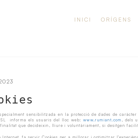
INICI
ORÍGENS
 2023
okies
especialment sensibilitzada en la protecció de dades de caràcter
 SL informa els usuaris del lloc web:
www.rumiant.com
, dels 
nalitat que decideixin, lliure i voluntàriament, si desitgen facilit
 Internet, fa servir Cookies per a millorar i optimitzar l’experièn