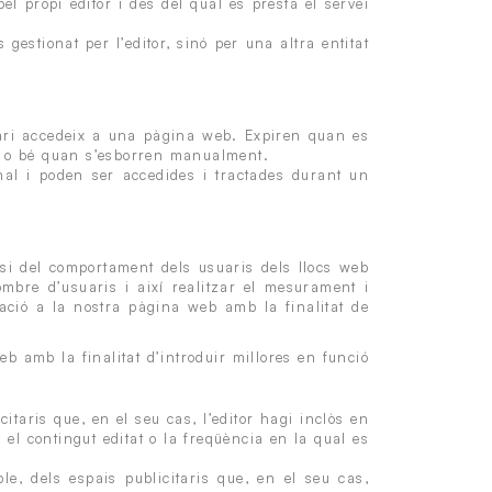
l propi editor i des del qual es presta el servei
gestionat per l’editor, sinó per una altra entitat
ari accedeix a una pàgina web. Expiren quan es
eb) o bé quan s’esborren manualment.
al i poden ser accedides i tractades durant un
isi del comportament dels usuaris dels llocs web
ombre d’usuaris i així realitzar el mesurament i
egació a la nostra pàgina web amb la finalitat de
eb amb la finalitat d’introduir millores en funció
itaris que, en el seu cas, l’editor hagi inclòs en
 el contingut editat o la freqüència en la qual es
e, dels espais publicitaris que, en el seu cas,