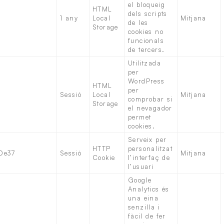
el bloqueig
HTML
dels scripts
1 any
Local
Mitjana
de les
Storage
cookies no
funcionals
de tercers.
Utilitzada
per
WordPress
HTML
per
Sessió
Local
Mitjana
comprobar si
Storage
el nevagador
permet
cookies.
Serveix per
HTTP
personalitzat
0e37
Sessió
Mitjana
Cookie
l’interfaç de
l’usuari
Google
Analytics és
una eina
senzilla i
fàcil de fer