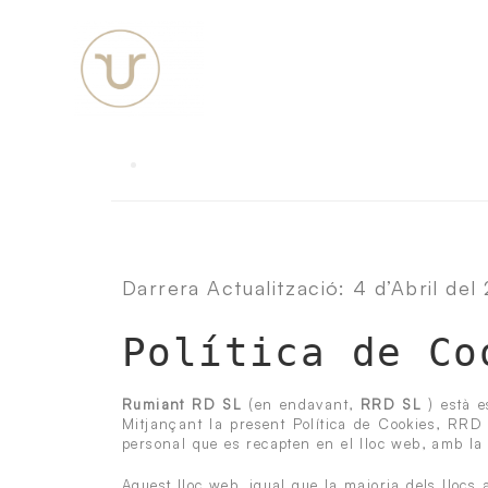
Darrera Actualització: 4 d’Abril del
Política de Co
Rumiant RD SL
(en endavant,
RRD SL
) està 
Mitjançant la present Política de Cookies, RRD
personal que es recapten en el lloc web, amb la fi
Aquest lloc web, igual que la majoria dels llocs a