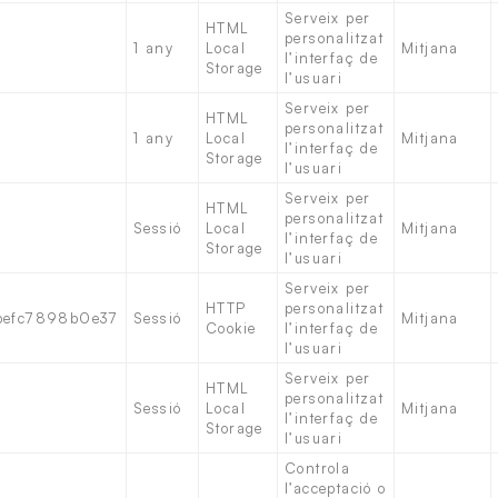
Serveix per
HTML
personalitzat
1 any
Local
Mitjana
l’interfaç de
Storage
l’usuari
Serveix per
HTML
personalitzat
1 any
Local
Mitjana
l’interfaç de
Storage
l’usuari
Serveix per
HTML
personalitzat
Sessió
Local
Mitjana
l’interfaç de
Storage
l’usuari
Serveix per
HTTP
personalitzat
befc7898b0e37
Sessió
Mitjana
Cookie
l’interfaç de
l’usuari
Serveix per
HTML
personalitzat
Sessió
Local
Mitjana
l’interfaç de
Storage
l’usuari
Controla
l’acceptació o