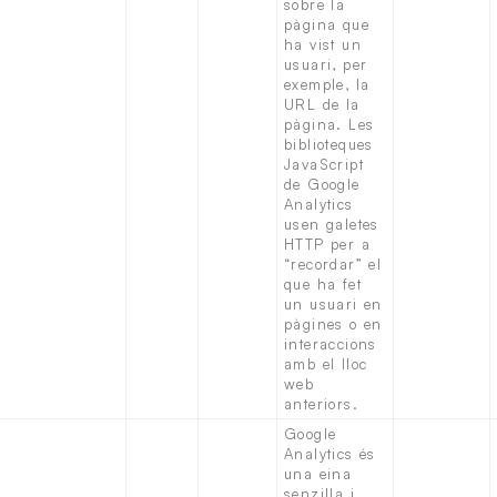
sobre la
pàgina que
ha vist un
usuari, per
exemple, la
URL de la
pàgina. Les
biblioteques
JavaScript
de Google
Analytics
usen galetes
HTTP per a
“recordar” el
que ha fet
un usuari en
pàgines o en
interaccions
amb el lloc
web
anteriors.
Google
Analytics és
una eina
senzilla i