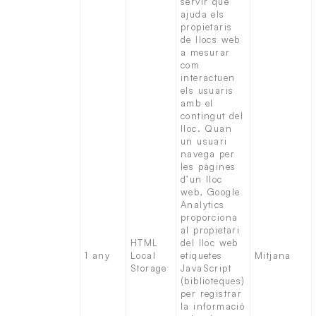
servir que
ajuda els
propietaris
de llocs web
a mesurar
com
interactuen
els usuaris
amb el
contingut del
lloc. Quan
un usuari
navega per
les pàgines
d’un lloc
web, Google
Analytics
proporciona
al propietari
HTML
del lloc web
1 any
Local
etiquetes
Mitjana
Storage
JavaScript
(biblioteques)
per registrar
la informació