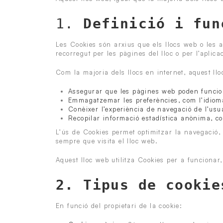
1.
Definició i fun
Les Cookies són arxius que els llocs web o les a
recorregut per les pàgines del lloc o per l’aplic
Com la majoria dels llocs en internet, aquest llo
Assegurar que les pàgines web poden funcio
Emmagatzemar les preferències, com l’idioma
Conèixer l’experiència de navegació de l’usu
Recopilar informació estadística anònima, co
L’ús de Cookies permet optimitzar la navegació, a
sempre que visita el lloc web.
Aquest lloc web utilitza Cookies per a funcionar,
2. Tipus de cookie
En funció del propietari de la cookie: