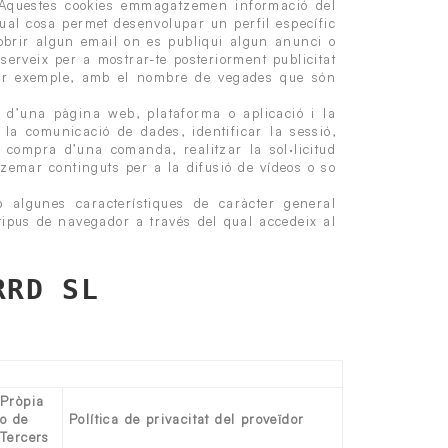
t. Aquestes cookies emmagatzemen informació del
ual cosa permet desenvolupar un perfil específic
 obrir algun email on es publiqui algun anunci o
serveix per a mostrar-te posteriorment publicitat
 per exemple, amb el nombre de vegades que són
 d’una pàgina web, plataforma o aplicació i la
i la comunicació de dades, identificar la sessió,
 compra d’una comanda, realitzar la sol·licitud
zemar continguts per a la difusió de vídeos o so
 algunes característiques de caràcter general
 tipus de navegador a través del qual accedeix al
RRD SL
Pròpia
o de
Política de privacitat del proveïdor
Tercers