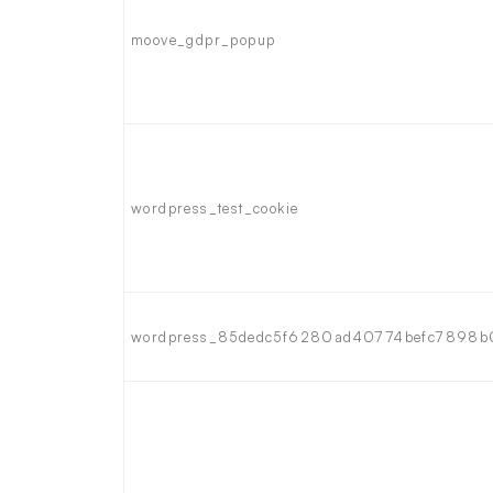
moove_gdpr_popup
wordpress_test_cookie
wordpress_85dedc5f6280ad40774befc7898b