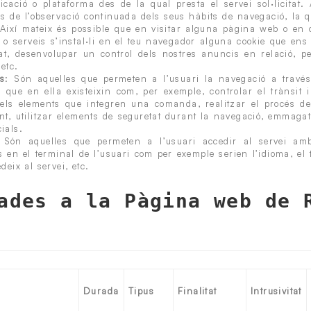
icació o plataforma des de la qual presta el servei sol·licita
 de l’observació continuada dels seus hàbits de navegació, la q
. Així mateix és possible que en visitar alguna pàgina web o en
o serveis s’instal·li en el teu navegador alguna cookie que ens 
at, desenvolupar un control dels nostres anuncis en relació,
etc.
es
: Són aquelles que permeten a l’usuari la navegació a través
is que en ella existeixin com, per exemple, controlar el trànsit 
r els elements que integren una comanda, realitzar el procés de
nt, utilitzar elements de seguretat durant la navegació, emmagat
ials.
 Són aquelles que permeten a l’usuari accedir al servei amb
is en el terminal de l’usuari com per exemple serien l’idioma, el
deix al servei, etc.
ades a la Pàgina web de 
Durada
Tipus
Finalitat
Intrusivitat