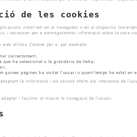
ció de les cookies
plicacions instal·len en el navegador o en el dispositiu (smartph
ació, i serveixen per a emmagatzemar informació sobre la seva vis
c web utilitza Cookies per a, per exemple:
nar correctament.
 que ha seleccionat o la grandària de lletra.
ari.
m quines pàgines ha visitat l’usuari o quant temps ha estat en e
daptant la informació i els serveis oferts als interessos de l’us
 adaptar i facilitar al màxim la navegació de l’usuari.
s