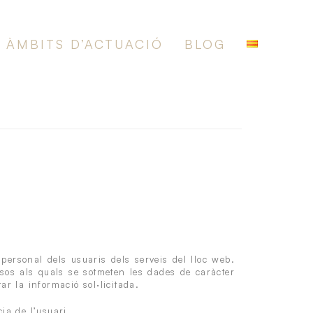
ÀMBITS D’ACTUACIÓ
BLOG
 personal dels usuaris dels serveis del lloc web.
usos als quals se sotmeten les dades de caràcter
ar la informació sol·licitada.
cia de l’usuari.