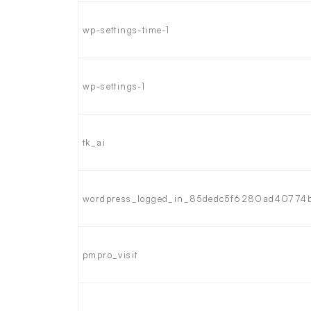
wp-settings-time-1
wp-settings-1
tk_ai
wordpress_logged_in_85dedc5f6280ad40774
pmpro_visit